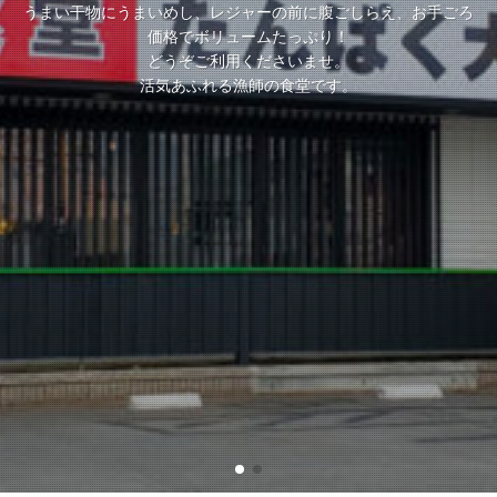
うまい干物にうまいめし、レジャーの前に腹ごしらえ、お手ごろ
世界最高基準の数量限定のエビ、富士の自然に育まれたブランド
価格でボリュームたっぷり！
豚、駿河湾の海の幸など、厳選素材が盛り沢山。
どうぞご利用くださいませ。
体験型！アドベンチャー食堂です。
活気あふれる漁師の食堂です。