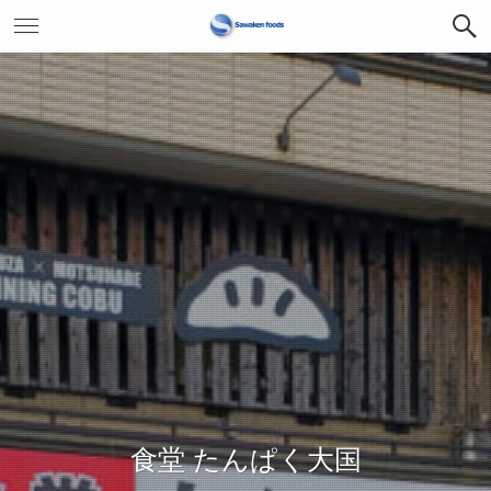
食堂 たんぱく大国
沼津えび食堂 鬼が島